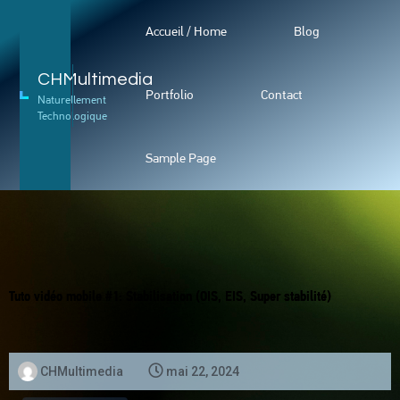
Accueil / Home
Blog
CHMultimedia
Portfolio
Contact
Naturellement
Technologique
Sample Page
Tuto vidéo mobile #1: Stabilisation (OIS, EIS, Super stabilité)
CHMultimedia
mai 22, 2024