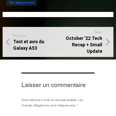
Uncategorized
Next
Previous
October ’22 Tech
Test et avis du
Recap + Small
Galaxy A53
Update
Laisser un commentaire
Votre adresse e-mail ne sera pas publiée.
Les
champs obligatoires sont indiqués avec
*