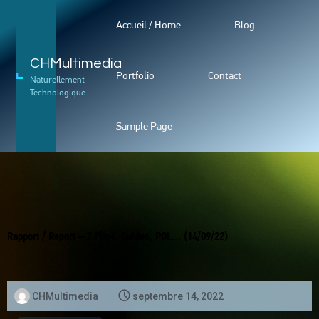
Accueil / Home
Blog
CHMultimedia
Portfolio
Contact
Naturellement
Technologique
Sample Page
Rapport / Report – Z Flip4, Guides, POL… (14/09/22)
CHMultimedia
septembre 14, 2022