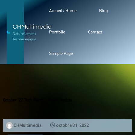
Accueil / Home
Blog
CHMultimedia
Portfolio
Contact
Naturellement
Technologique
Sample Page
October ’22 Tech Recap + Small Update
CHMultimedia
octobre 31, 2022